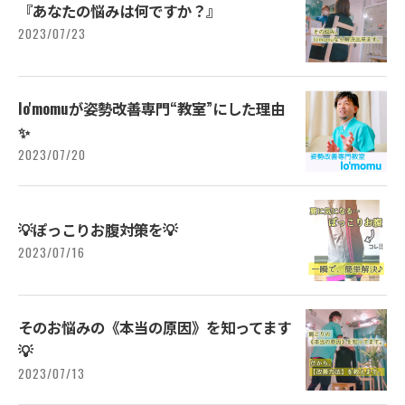
『あなたの悩みは何ですか？』
2023/07/23
lo'momuが姿勢改善専門“教室”にした理由
✨⁡
2023/07/20
💡⁡ぽっこりお腹対策を💡⁡
2023/07/16
そのお悩みの《本当の原因》を知ってます
💡⁡
2023/07/13